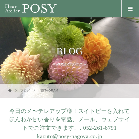
BLOG
～POSYのブログ～
ブログ
INSTAGRAM
今日のメ〜テレアップ様！スイトピーを入れて
ほんわか甘い香りを電話、メール、ウェブサイ
トでご注文できます。.︎ 052-261-8791︎
kazuto@posy-nagoya.co.jp