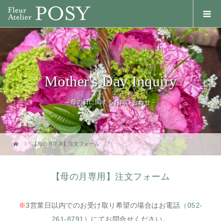
Mother's Day Inquiry
～母の日に関するお問い合わせ～
【母の月専用】注文フォーム
【母の月専用】注文フォーム
※
3営業日以内でのお受け取り希望の場合はお電話
（052-
261-8791）
にてお問合せください。