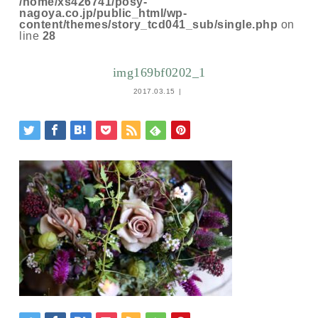
/home/xs426741/posy-
nagoya.co.jp/public_html/wp-
content/themes/story_tcd041_sub/single.php
on
line
28
img169bf0202_1
2017.03.15