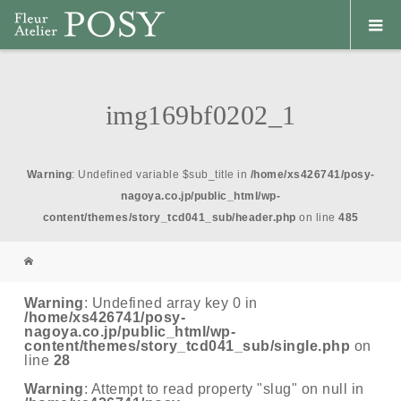
img169bf0202_1
Warning
: Undefined variable $sub_title in
/home/xs426741/posy-
nagoya.co.jp/public_html/wp-
content/themes/story_tcd041_sub/header.php
on line
485
Warning
: Undefined array key 0 in
/home/xs426741/posy-
nagoya.co.jp/public_html/wp-
content/themes/story_tcd041_sub/single.php
on
line
28
Warning
: Attempt to read property "slug" on null in