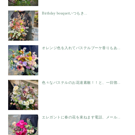
Birthday bouquetいつもき...
オレンジ色を入れてパステルブーケ香りもあ...
色々なパステルのお花達素敵！！と、一目惚...
エレガントに春の花を束ねます電話、メール...