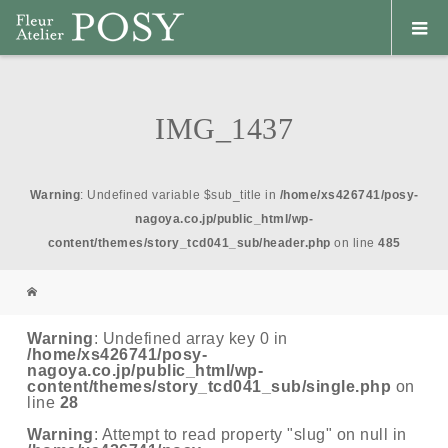
IMG_1437
Warning
: Undefined variable $sub_title in
/home/xs426741/posy-
nagoya.co.jp/public_html/wp-
content/themes/story_tcd041_sub/header.php
on line
485
Warning
: Undefined array key 0 in
/home/xs426741/posy-
nagoya.co.jp/public_html/wp-
content/themes/story_tcd041_sub/single.php
on
line
28
Warning
: Attempt to read property "slug" on null in