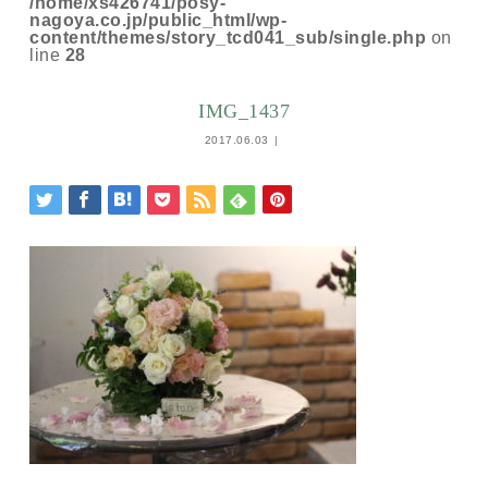
/home/xs426741/posy-
nagoya.co.jp/public_html/wp-
content/themes/story_tcd041_sub/single.php
on
line
28
IMG_1437
2017.06.03