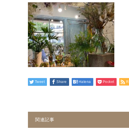
Tweet
Share
Hatena
Pocket
R
関連記事