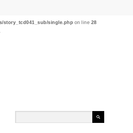
s/story_tcd041_sub/single.php
on line
28
-