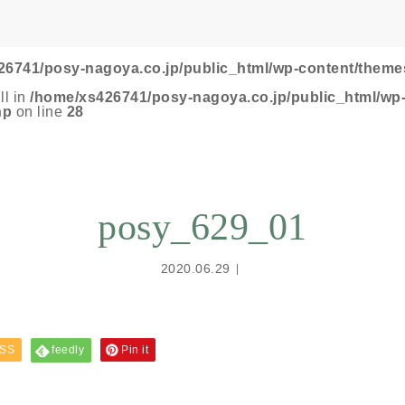
26741/posy-nagoya.co.jp/public_html/wp-content/theme
ll in
/home/xs426741/posy-nagoya.co.jp/public_html/wp
hp
on line
28
posy_629_01
2020.06.29
SS
feedly
Pin it