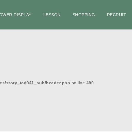
OWER DISPLAY
LESSON
SHOPPING
RECRUIT
es/story_tcd041_sub/header.php
on line
490