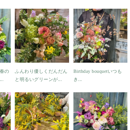
春の
ふんわり優しくだんだん
Birthday bouquetいつも
.
と明るいグリーンが...
き...