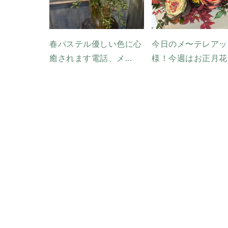
春パステル優しい色に心
今日のメ〜テレアッ
癒されます電話、メ...
様！今週はお正月花..