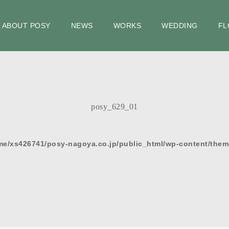
ABOUT POSY
NEWS
WORKS
WEDDING
FL
posy_629_01
me/xs426741/posy-nagoya.co.jp/public_html/wp-content/them