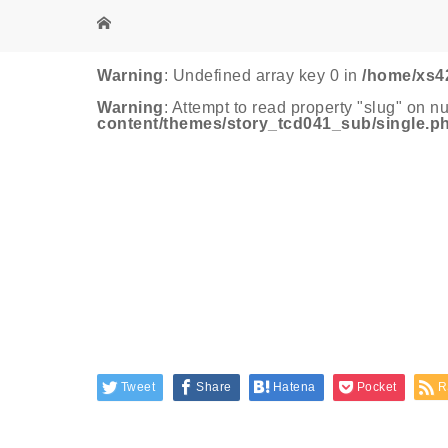
Warning
: Undefined array key 0 in
/home/xs4
Warning
: Attempt to read property "slug" on nu
content/themes/story_tcd041_sub/single.p
Tweet
Share
Hatena
Pocket
R