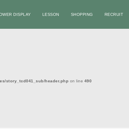
OWER DISPLAY
LESSON
SHOPPING
RECRUIT
es/story_tcd041_sub/header.php
on line
490