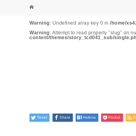
Warning
: Undefined array key 0 in
/home/xs4
Warning
: Attempt to read property "slug" on nu
content/themes/story_tcd041_sub/single.p
Tweet
Share
Hatena
Pocket
R