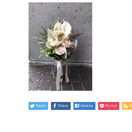
Tweet
Share
Hatena
Pocket
R