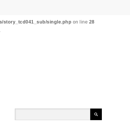
s/story_tcd041_sub/single.php
on line
28
-