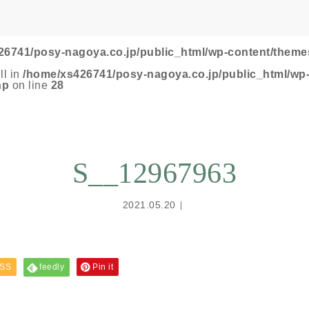
26741/posy-nagoya.co.jp/public_html/wp-content/theme
ll in
/home/xs426741/posy-nagoya.co.jp/public_html/wp
hp
on line
28
S__12967963
2021.05.20
SS
feedly
Pin it