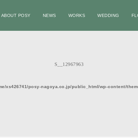
ABOUT POSY
NEWS
WORKS
WEDDING
FL
S__12967963
me/xs426741/posy-nagoya.co.jp/public_html/wp-content/them