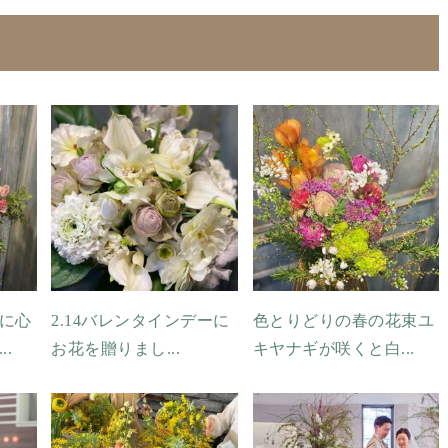
に心
2.14バレンタインデーに
色とりどりの春の花束ユ
.
お花を贈りまし...
キヤナギが咲くと白...