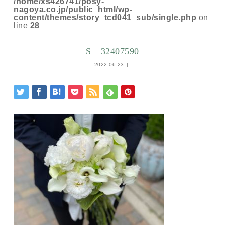
/home/xs426741/posy-
nagoya.co.jp/public_html/wp-
content/themes/story_tcd041_sub/single.php
on
line
28
S__32407590
2022.06.23