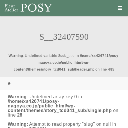
S__32407590
Warning
: Undefined variable $sub_title in
/home/xs426741/posy-
nagoya.co.jp/public_html/wp-
content/themes/story_tcd041_sub/header.php
on line
485
Warning
: Undefined array key 0 in
/home/xs426741/posy-
nagoya.co.jp/public_html/wp-
content/themes/story_tcd041_sub/single.php
on
line
28
Warning
: Attempt to read property "slug" on null in