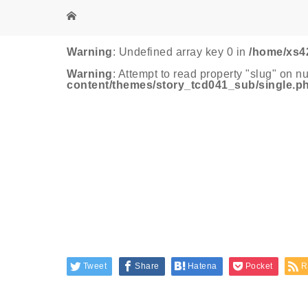
Warning
: Undefined array key 0 in
/home/xs4
Warning
: Attempt to read property "slug" on nu
content/themes/story_tcd041_sub/single.p
Tweet
Share
Hatena
Pocket
R