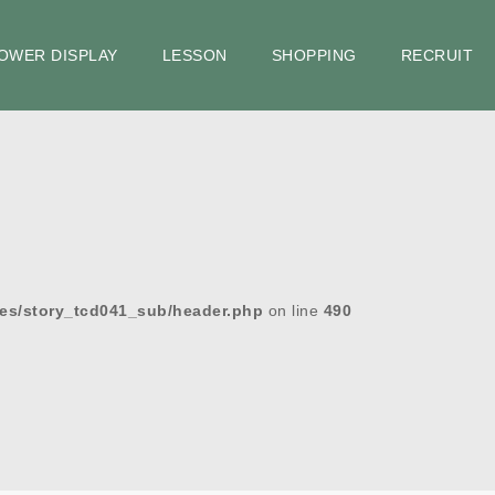
OWER DISPLAY
LESSON
SHOPPING
RECRUIT
es/story_tcd041_sub/header.php
on line
490