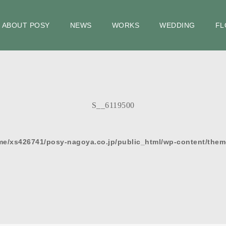
ABOUT POSY
NEWS
WORKS
WEDDING
FL
S__6119500
me/xs426741/posy-nagoya.co.jp/public_html/wp-content/them