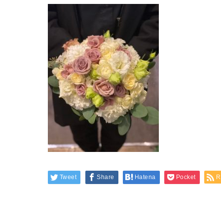
Tweet
Share
Hatena
Pocket
R