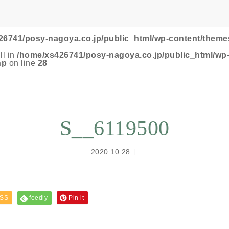
26741/posy-nagoya.co.jp/public_html/wp-content/theme
ll in
/home/xs426741/posy-nagoya.co.jp/public_html/wp
hp
on line
28
S__6119500
2020.10.28
SS
feedly
Pin it