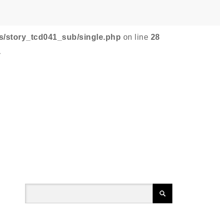
s/story_tcd041_sub/single.php
on line
28
-