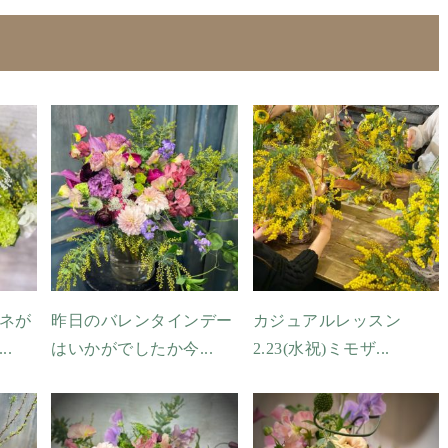
ネが
昨日のバレンタインデー
カジュアルレッスン
.
はいかがでしたか今...
2.23(水祝)ミモザ...