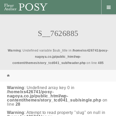
S__7626885
Warning
: Undefined variable $sub_title in
/home/xs426741/posy-
nagoya.co.jp/public_html/wp-
content/themes/story_tcd041_sub/header.php
on line
485
Warning
: Undefined array key 0 in
/home/xs426741/posy-
nagoya.co.jp/public_html/wp-
content/themes/story_tcd041_sub/single.php
on
line
28
Warning
: Attempt to read property "slug" on null in