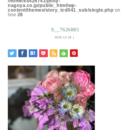
/home/xs426741/posy-
nagoya.co.jp/public_html/wp-
content/themes/story_tcd041_sub/single.php
on
line
28
S__7626885
2020.12.19